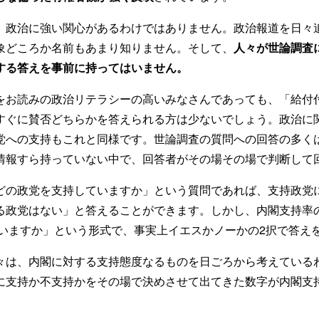
政治に強い関心があるわけではありません。政治報道を日々
象どころか名前もあまり知りません。そして、
人々が世論調査
する答えを事前に持ってはいません。
お読みの政治リテラシーの高いみなさんであっても、「給付
すぐに賛否どちらかを答えられる方は少ないでしょう。政治に
党への支持もこれと同様です。世論調査の質問への回答の多く
情報すら持っていない中で、回答者がその場その場で判断して
の政党を支持していますか」という質問であれば、支持政党
る政党はない」と答えることができます。しかし、内閣支持率
ていますか」という形式で、事実上イエスかノーかの2択で答え
は、内閣に対する支持態度なるものを日ごろから考えている
に支持か不支持かをその場で決めさせて出てきた数字が内閣支