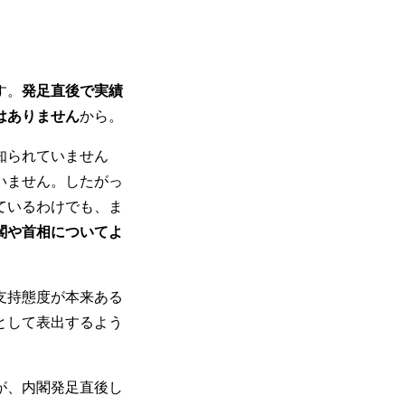
す。
発足直後で実績
はありません
から。
知られていません
いません。したがっ
ているわけでも、ま
閣や首相についてよ
支持態度が本来ある
として表出するよう
が、内閣発足直後し