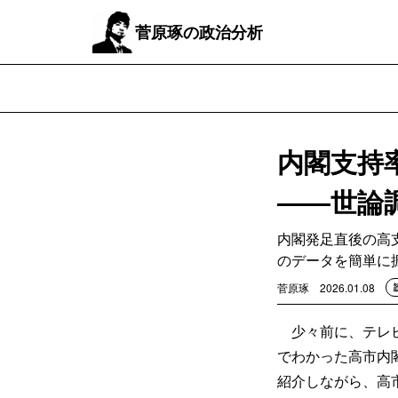
菅原琢の政治分析
内閣支持
――世論
内閣発足直後の高
のデータを簡単に
菅原琢
2026.01.08
少々前に、テレビ
でわかった高市内
紹介しながら、高