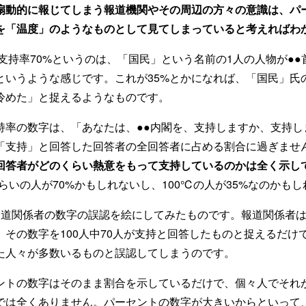
扇動的に報じてしまう報道機関やその周辺の方々の意識は、パ
を「温度」のようなものとして見てしまっていると考えればわ
持率70%というのは、「国民」という名前の1人の人物が●●
というような感じです。これが35%とかになれば、「国民」氏
冷めた」と捉えるようなものです。
率の数字は、「あなたは、●●内閣を、支持しますか、支持し
「支持」と回答した回答者の全回答者に占める割合に過ぎませ
回答者がどのくらい熱意をもって支持しているのかは全く示し
らいの人が70%かもしれないし、100℃の人が35%なのかも
道関係者の数字の誤認を絵にしてみたものです。報道関係者は
、その数字を100人中70人が支持と回答したものと捉えるだけ
た人々が多数いるものと誤認してしまうのです。
トの数字はそのまま割合を示しているだけで、個々人でそれ
では全くありません。パーセントの数字が大きいからといって