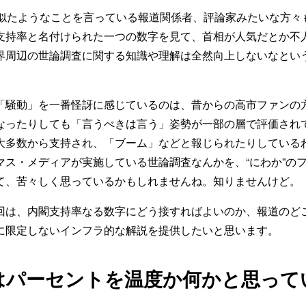
似たようなことを言っている報道関係者、評論家みたいな方々
支持率と名付けられた一つの数字を見て、首相が人気だとか不
界周辺の世論調査に関する知識や理解は全然向上しないなとい
騒動」を一番怪訝に感じているのは、昔からの高市ファンの
なったりしても「言うべきは言う」姿勢が一部の層で評価され
大多数から支持され、「ブーム」などと報じられたりしている
マス・メディアが実施している世論調査なんかを、“にわか”の
て、苦々しく思っているかもしれませんね。知りませんけど。
は、内閣支持率なる数字にどう接すればよいのか、報道のど
に限定しないインフラ的な解説を提供したいと思います。
はパーセントを温度か何かと思って