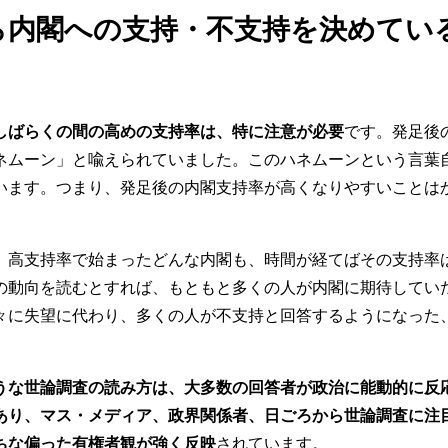
ら内閣への支持・不支持を決めてい
しばらくの間の高めの支持率は、特に注意が必要
です。発足後
ネムーン」と喩えられていました。このハネムーンという言葉
います。つまり、発足後の内閣支持率が高くなりやすいことは
高支持率で始まったどんな内閣も、時間が経てばその支持率
の動向を読むとすれば、もともと多くの人が内閣に期待してい
々に失望に代わり、多くの人が不支持と回答するようになった
うな世論調査の読み方は、
大多数の回答者が
政治に能動的に反
あり
、
マス・メディア、政界関係者、日ごろから世論調査に注
ちな偏った有権者観が強く反映
されています。