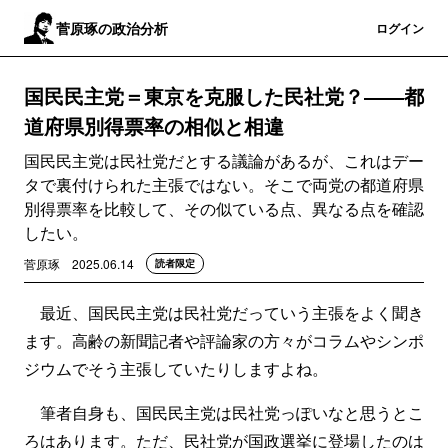
菅原琢の政治分析
登録
ログイン
国民民主党＝東京を克服した民社党？――都
道府県別得票率の相似と相違
国民民主党は民社党だとする議論があるが、これはデー
タで裏付けられた主張ではない。そこで両党の都道府県
別得票率を比較して、その似ている点、異なる点を確認
したい。
菅原琢
2025.06.14
読者限定
最近、国民民主党は民社党だっていう主張をよく聞き
ます。高齢の新聞記者や評論家の方々がコラムやシンポ
ジウムでそう主張していたりしますよね。
筆者自身も、国民民主党は民社党っぽいなと思うとこ
ろはあります。ただ、民社党が国政選挙に登場したのは