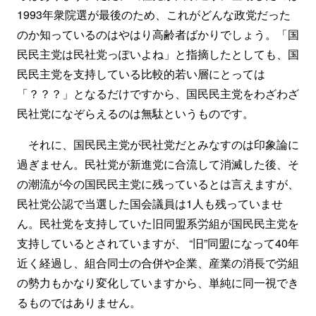
1993年衆院選が最後のため、これがどんな政党だった
のか知っているのはやはり高齢者ばかりでしょう。「国
民民主党は民社党っぽいよね」と指摘したとしても、国
民民主党を支持している比較的若い層にとっては
「？？？」となるだけですから、国民民主党をわざわざ
民社党になぞらえるのは無駄というものです。
それに、国民民主党が民社党だとみなすのは印象論に
過ぎません。民社党が新進党に合流して消滅した後、そ
の潮流が今の国民民主党に残っているとは言えますが、
民社党公認で当選した国会議員は1人も残っていませ
ん。民社党を支持していた旧同盟系労組が国民民主党を
支持しているとされていますが、 “旧”同盟になって40年
近く経過し、組合同士の合併や企業、産業の消長で労組
の勢力もかなり変化していますから、単純に同一視でき
るものではありません。