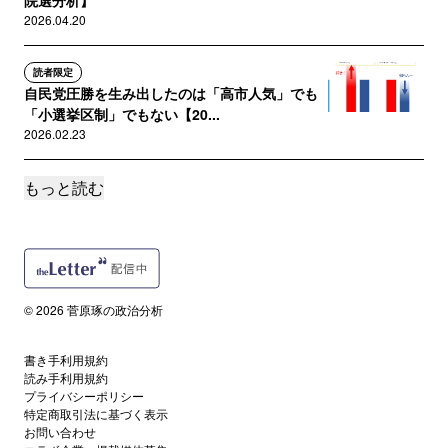
院選分析】
2026.04.20
読者限定
自民党圧勝を生み出したのは「高市人気」でも
「小選挙区制」でもない【20...
2026.02.23
もっと読む
読者限定
マス・メディアによる自民圧勝予想の背景を考
える――衆院選情勢調査の数字...
2026.02.02
読者限定
© 2026 菅原琢の政治分析
高い内閣支持率という幻覚が引き起こしたリセ
マラ解散 ――低迷する党支...
書き手利用規約
2026.01.25
読み手利用規約
プライバシーポリシー
特定商取引法に基づく表示
読者限定
お問い合わせ
内閣支持率は必ず下落する ――世論調査報道は