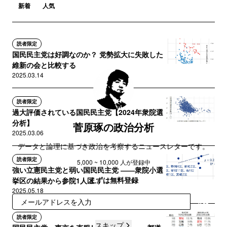
新着
人気
読者限定
国民民主党は好調なのか？ 党勢拡大に失敗した
維新の会と比較する
2025.03.14
読者限定
過大評価されている国民民主党【2024年衆院選
分析】
菅原琢の政治分析
2025.03.06
データと論理に基づき政治を考察するニュースレターです。
読者限定
5,000 ~ 10,000 人が登録中
強い立憲民主党と弱い国民民主党 ――衆院小選
まずは無料登録
挙区の結果から参院1人区...
2025.05.18
登録
読者限定
スキップ