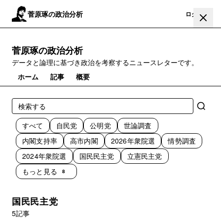
菅原琢の政治分析
登録
ログイン
菅原琢の政治分析
データと論理に基づき政治を考察するニュースレターです。
ホーム
記事
概要
すべて
自民党
公明党
世論調査
内閣支持率
高市内閣
2026年衆院選
情勢調査
2024年衆院選
国民民主党
立憲民主党
もっと見る
8
国民民主党
5記事