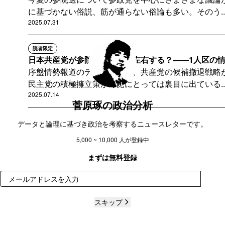
に基づかない俗説、筋が通らない俗論も多い。そのう..
2025.07.31
読者限定
日本共産党が参院選の結果を左右する？――1人区の情勢
序盤情勢報道のデータからは、共産党の候補撤退戦略
民主党の積極擁立策が野党にとっては裏目に出ている..
2025.07.14
菅原琢の政治分析
データと論理に基づき政治を考察するニュースレターです。
5,000 ~ 10,000 人が登録中
まずは無料登録
登録
スキップ