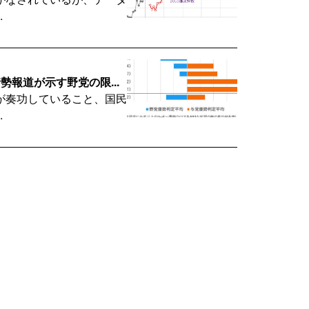
.
報道が示す野党の限...
が奏功していること、国民
.