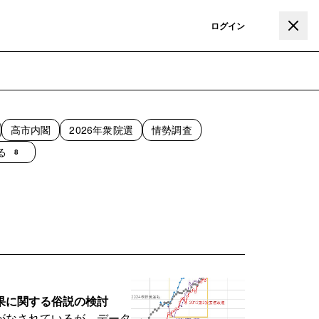
登録
ログイン
高市内閣
2026年衆院選
情勢調査
る
8
果に関する俗説の検討
がなされているが、データ