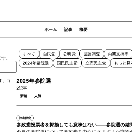
ホーム
記事
概要
すべて
自民党
公明党
世論調査
内閣支持率
です。
2024年衆院選
国民民主党
立憲民主党
もっと見
2025年参院選
す。コ
。
2記事
登録
新着
人気
読者限定
参政党投票者を揶揄しても意味はない――参院選の結
今夏の参院選について参政党を中心にさまざまな議論