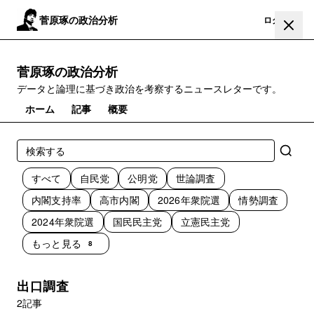
菅原琢の政治分析
登録
ログイン
菅原琢の政治分析
データと論理に基づき政治を考察するニュースレターです。
ホーム
記事
概要
すべて
自民党
公明党
世論調査
内閣支持率
高市内閣
2026年衆院選
情勢調査
2024年衆院選
国民民主党
立憲民主党
もっと見る
8
出口調査
2記事