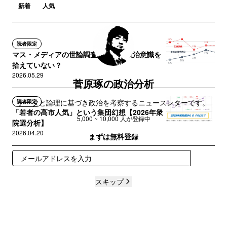
新着
人気
読者限定
マス・メディアの世論調査は若者の政治意識を
拾えていない？
2026.05.29
菅原琢の政治分析
データと論理に基づき政治を考察するニュースレターです。
読者限定
「若者の高市人気」という集団幻想【2026年衆
5,000 ~ 10,000 人が登録中
院選分析】
2026.04.20
まずは無料登録
登録
スキップ